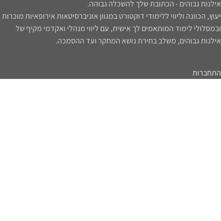
אילנות גבוהים - הכתובת שלך להשכלה גבוהה.
יעוץ, הכוונה וליווי ללימודי דוקטורט במגוון אוניברסיטאות אירופאיות מוכרות
ובמסלולי לימוד המותאמים לך אישית, עם ליווי מנהלי ואקדמי מקיף של
אילנות גבוהים, משלב בחירת נושא המחקר ועד ההסמכה.
התחברות
052-4272347
ilanot.academy@gmail.com
דפי האתר