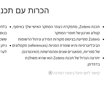
הכרות עם תכנת tero
תכנת Zotero, מתפקדת כעוזר המחקר האישי שלך באיסוף,
בלחי
קטלוג וארגון של חומרי המחקר
בנוס
Zotero מסייעת בציטוט מקורות המידע וניהול הרשומות
ששמר
הביבליוגרפיות והיא שומרת הפניות (references) מקטלוגים
של ספריות, ממאגרים שונים ומהמרשתת (האינטרנט).
לערוך
יתרונה הגדול של תכנת Zotero הוא שהיא משולבת
בדפדפן.
קישור לזום יפעל במועד הסדנה