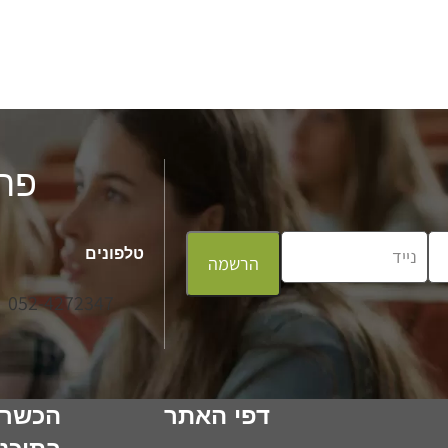
פר
טלפונים
הרשמה
052-4272347
דפי האתר
הכשרו