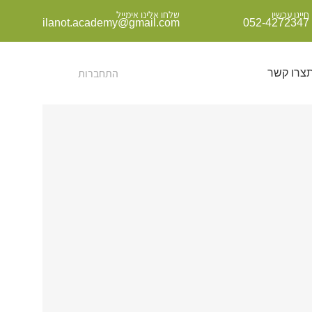
חייגו עכשיו
שלחו אלינו אימייל
ilanot.academy@gmail.com
052-4272347
התחברות
ת
צרו קשר