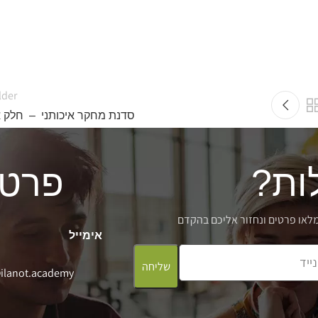
lder
סדנת מחקר איכותני – חלק א
ות?
פרטי
מלאו פרטים ונחזור אליכם בהקדם
אימייל
שליחה
ilanot.academy