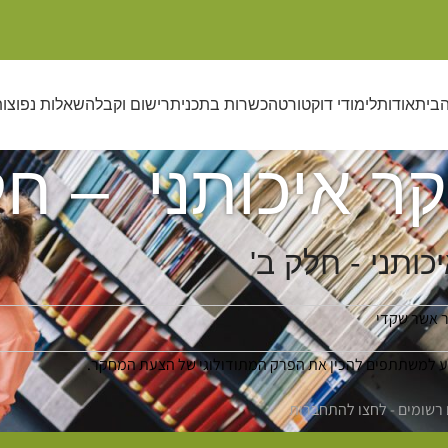
הבית
אודות
לימודי דוקטורט
הכשרות בתכנית
רישום וקבלה
שאלות נפוצו
 איכותני – חל
ותני - חלק ב'
 אשר שקדי
יע למשתתפים להכין את הפרק המתודולוגי של הצעת המחקר.
רשומים - לחצו להתחברות