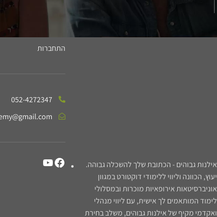
התחברות
052-4272347
demy@gmail.com
אילנות גבוהים - הכתובת שלך להשכלה גבוהה.
יעוץ, הכוונה וליווי ללימודי דוקטורט במגוון
אוניברסיטאות אירופאיות מוכרות ובמסלולי
לימוד המותאמים לך אישית, עם ליווי מנהלי
ואקדמי מקיף של אילנות גבוהים, משלב בחירת