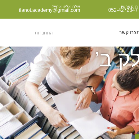
חייגו עכשיו
שלחו אלינו אימייל
ilanot.academy@gmail.com
052-4272347
התחברות
ת
צרו קשר
ק ב’
קורסים בתוכנית
הכשרות
כרייה וניהול מידע